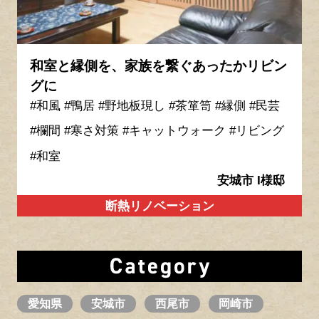
和室と縁側を、家族を繋ぐあったかリビン
グに
#和風
#鴨居
#野地板現し
#茶箪笥
#縁側
#民芸
#欄間
#寒さ対策
#キャットウォーク
#リビング
#和室
安城市 I様邸
断熱リノベーション
愛知県
安城市
西尾市
岡崎市