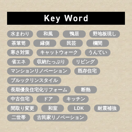
水まわり
和風
鴨居
野地板現し
茶箪笥
縁側
民芸
欄間
寒さ対策
キャットウォーク
うんてい
省エネ
収納たっぷり
リビング
マンションリノベーション
既存住宅
ブルックリンスタイル
長期優良住宅化リフォーム
断熱
中古住宅
ドア
キッチン
間取り変更
和室
LDK
耐震補強
二世帯
古民家リノベーション